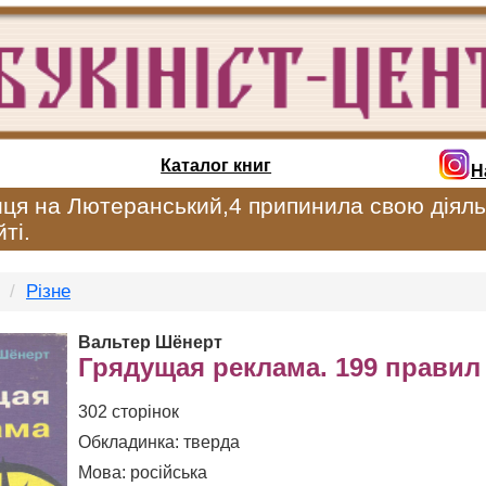
Каталог книг
Н
иця на Лютеранський,4 припинила свою діяль
ті.
Різне
Вальтер Шёнерт
Грядущая реклама. 199 правил
302 сторінок
Обкладинка: тверда
Мова: російська