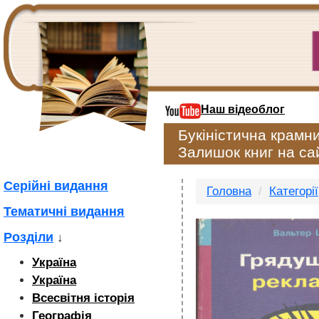
Наш відеоблог
Букіністична крамн
Залишок книг на сай
Серійні видання
Головна
Категорії
Тематичні видання
Розділи
↓
Україна
Україна
Всесвітня історія
Географія