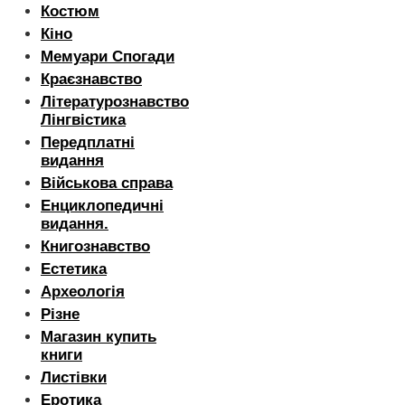
Костюм
Кіно
Мемуари Спогади
Краєзнавство
Літературознавство
Лінгвістика
Передплатні
видання
Військова справа
Енциклопедичні
видання.
Книгознавство
Естетика
Археологія
Різне
Магазин купить
книги
Листівки
Еротика