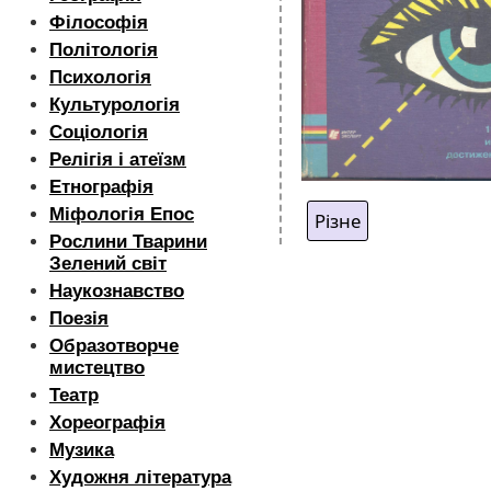
Філософія
Політологія
Психологія
Культурологія
Соціологія
Релігія і атеїзм
Етнографія
Міфологія Епос
Різне
Рослини Тварини
Зелений світ
Наукознавство
Поезія
Образотворче
мистецтво
Театр
Хореографія
Музика
Художня література