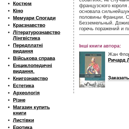
Костюм
французского короля 
Кіно
основала сильнейшую
половины Франции. 
Мемуари Спогади
Безземельный. Дожив
Краєзнавство
горечь поражений и п
Літературознавство
Лінгвістика
Передплатні
Інші книги автора:
видання
Жан Фло
Військова справа
Ричард 
Енциклопедичні
видання.
Заказать
Книгознавство
Естетика
Археологія
Різне
Магазин купить
книги
Листівки
Еротика