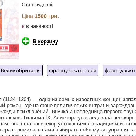
Стан: чудовий
Ціна
1500 грн.
є
в наявності
В корзину
Великобританія
французька історія
французькі п
я (1124–1204) — одна из самых известных женщин запад
ый роман, где на фоне политических интриг и зарождав
 жажды приключений. Внучка и наследница первого тру
итанского Гильома IX, Алиенора унаследовала непокорный
ам, она шла наперекор устоявшимся традициям и никогд
енора стремилась сама выбирать себе мужа, управлять 
о одной из самых ярких вершин её жизни стало участие