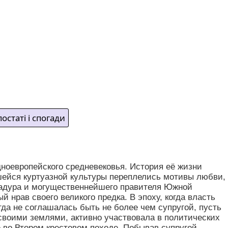
остаті і спогади
ноевропейского средневековья. История её жизни
шейся куртуазной культуры переплелись мотивы любви,
бадура и могущественнейшего правителя Южной
 нрав своего великого предка. В эпоху, когда власть
а не соглашалась быть не более чем супругой, пусть
своими землями, активно участвовала в политических
 во Втором крестовом походе. Побывав супругой