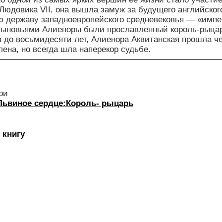
Людовика VII, она вышла замуж за будущего английского
 державу западноевропейского средневековья — «импе
Сыновьями Алиеноры были прославленный король-рыцар
 до восьмидесяти лет, Алиенора Аквитанская прошла че
лена, но всегда шла наперекор судьбе.
ри
Львиное сердце:Король- рыцарь
 книгу