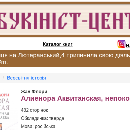
Каталог книг
Н
иця на Лютеранський,4 припинила свою діяль
ті.
Всесвітня історія
Жан Флори
Алиенора Аквитанская, непок
432 сторінок
Обкладинка: тверда
Мова: російська