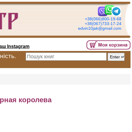
+38(066)800-19-68
+38(067)733-17-24
edvin10jak@gmail.com
аш Instagram
ність.
орная королева