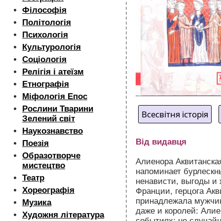
Філософія
Політологія
Психологія
Культурологія
Соціологія
Релігія і атеїзм
Етнографія
Міфологія Епос
Рослини Тварини
Всесвітня історія
Зелений світ
Наукознавство
Від видавця
Поезія
Образотворче
Алиенора Аквитанска
мистецтво
напоминает бурлескн
Театр
ненависти, выгоды и
Хореографія
Франции, герцога Акв
принадлежала мужчин
Музика
даже и королей: Али
Художня література
событиях; не случайн