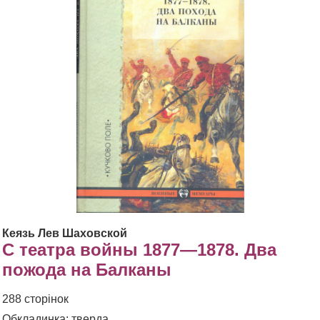
Кеязь Лев Шаховской
С театра войны 1877—1878. Два
пожода на Балканы
288 сторінок
Обкладинка: тверда