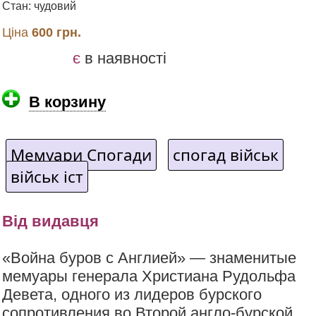
Стан: чудовий
Ціна
600 грн.
є
в наявності
В корзину
Мемуари Спогади
спогад військ
військ іст
Від видавця
«Война буров с Англией» — знаменитые
мемуары генерала Христиана Рудольфа
Девета, одного из лидеров бурского
сопротивления во Второй англо-бурской