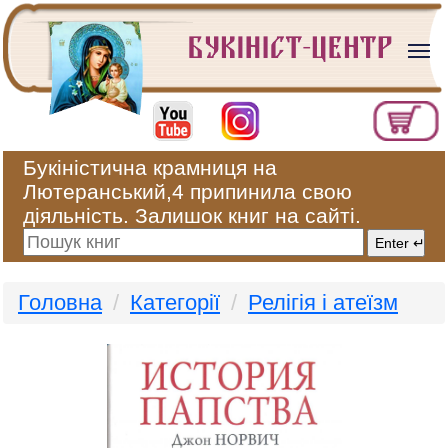
Букіністична крамниця на
Лютеранський,4 припинила свою
діяльність. Залишок книг на сайті.
Головна
Категорії
Релігія і атеїзм