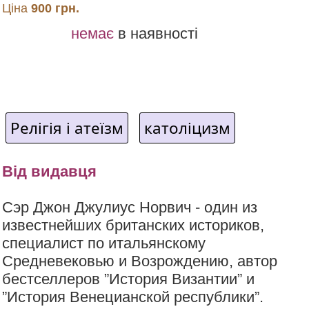
Ціна
900 грн.
немає
в наявності
Релігія і атеїзм
католіцизм
Від видавця
Сэр Джон Джулиус Норвич - один из
известнейших британских историков,
специалист по итальянскому
Средневековью и Возрождению, автор
бестселлеров ”История Византии” и
”История Венецианской республики”.