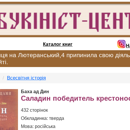
Каталог книг
Н
иця на Лютеранський,4 припинила свою діяль
ті.
Всесвітня історія
Баха ад Дин
Саладин победитель крестоно
432 сторінок
Обкладинка: тверда
Мова: російська