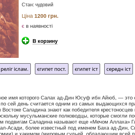
Стан: чудовий
Ціна
1200 грн.
є
в наявності
В корзину
реліг іслам.
єгипет пост.
єгипет іст
середн іст
ное имя которого Салах ад-Дин Юсуф ибн Айюб, — это
по сей день считается одним из самых выдающихся пра
 Востоке Саладина знают как победителя крестоносцев
оскольку мусульманские полководцы, которые смогли по
ным подвигам Саладина называют еще «Мечом Аллаха» 
ал-Асади, более известный под именем Баха ад-Дин, Св
 армии) и хакимом (мировым судьей, обладающим всей п