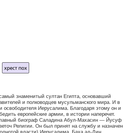
хрест пох
 самый знаменитый султан Египта, основавший
вителей и полководцев мусульманского мира. И в
 и освободителя Иерусалима. Благодаря этому он и
бедить европейские армии, в истории наперечет.
Главный биограф Саладина Абул-Махасин — Йусуф
еточ Религии. Он был принят на службу и назначен
олнотой власти) Иерусалима. Баха ад-Дин