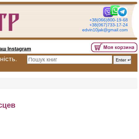
+38(066)800-19-68
+38(067)733-17-24
edvin10jak@gmail.com
аш Instagram
ність.
сцев