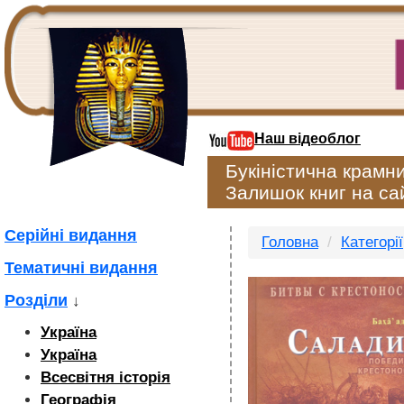
Наш відеоблог
Букіністична крамн
Залишок книг на сай
Серійні видання
Головна
Категорії
Тематичні видання
Розділи
↓
Україна
Україна
Всесвітня історія
Географія