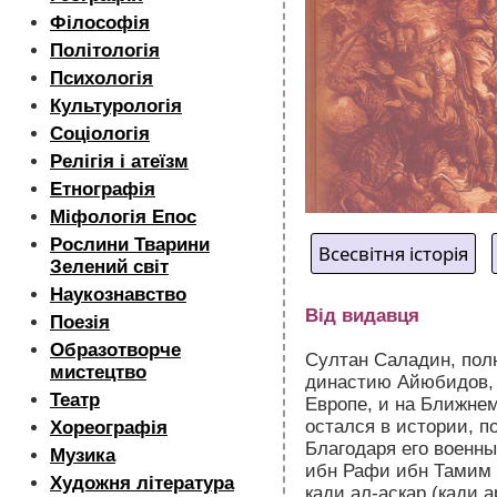
Філософія
Політологія
Психологія
Культурологія
Соціологія
Релігія і атеїзм
Етнографія
Міфологія Епос
Рослини Тварини
Всесвітня історія
Зелений світ
Наукознавство
Від видавця
Поезія
Образотворче
Султан Саладин, пол
мистецтво
династию Айюбидов, 
Театр
Европе, и на Ближнем
остался в истории, п
Хореографія
Благодаря его воен
Музика
ибн Рафи ибн Тамим 
Художня література
кади ал-аскар (кади