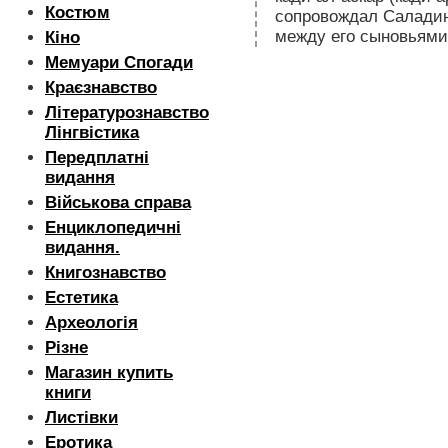
Костюм
сопровождал Саладина
между его сыновьями
Кіно
Мемуари Спогади
Краєзнавство
Літературознавство
Лінгвістика
Передплатні
видання
Військова справа
Енциклопедичні
видання.
Книгознавство
Естетика
Археологія
Різне
Магазин купить
книги
Листівки
Еротика