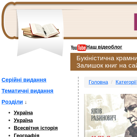
Наш відеоблог
Букіністична крамн
Залишок книг на сай
Серійні видання
Головна
Категорії
Тематичні видання
Розділи
↓
Україна
Україна
Всесвітня історія
Географія