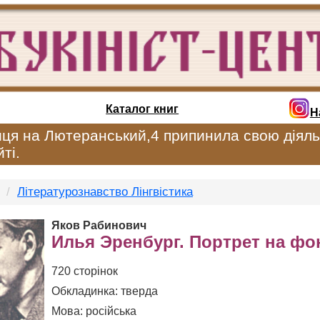
Каталог книг
Н
иця на Лютеранський,4 припинила свою діяль
ті.
Літературознавство Лінгвістика
Яков Рабинович
Илья Эренбург. Портрет на фо
720 сторінок
Обкладинка: тверда
Мова: російська