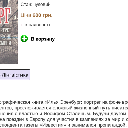
Стан: чудовий
Ціна
600 грн.
є
в наявності
В корзину
 Лінгвістика
графическая книга «Илья Эренбург: портрет на фоне вр
ентов, прослеживается сложный жизненный путь писателя
шения с властью и Иосифом Сталиным. Будучи другом м
а поездки в Европу для участия в кампаниях за мир и 
еспондента газеты «Известия» и занимался пропагандой,