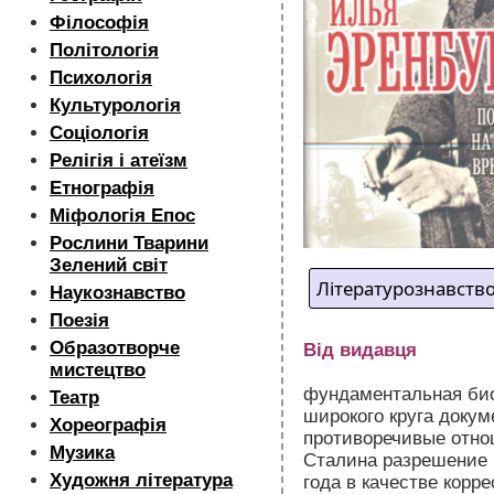
Філософія
Політологія
Психологія
Культурологія
Соціологія
Релігія і атеїзм
Етнографія
Міфологія Епос
Рослини Тварини
Зелений світ
Літературознавство
Наукознавство
Поезія
Образотворче
Від видавця
мистецтво
фундаментальная био
Театр
широкого круга докум
Хореографія
противоречивые отно
Музика
Сталина разрешение н
Художня література
года в качестве корр