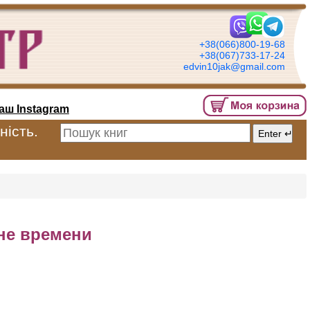
+38(066)800-19-68
+38(067)733-17-24
edvin10jak@gmail.com
аш Instagram
ність.
не времени