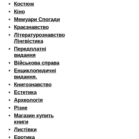
Костюм
Кіно
Мемуари Спогади
Краєзнавство
Літературознавство
Лінгвістика
Передплатні
видання
Військова справа
Енциклопедичні
видання.
Книгознавство
Естетика
Археологія
Різне
Магазин купить
книги
Листівки
Еротика