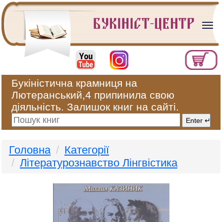
Букіністична крамниця на
Лютеранський,4 припинила свою
діяльність. Залишок книг на сайті.
Головна
Категорії
Літературознавство Лінгвістика