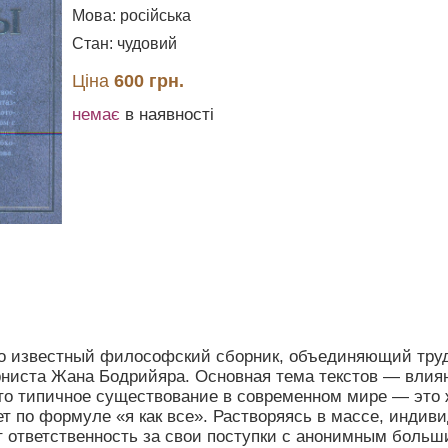
Мова: російська
Стан: чудовий
Ціна
600 грн.
немає
в наявності
о известный философский сборник, объединяющий труд
иста Жана Бодрийяра. Основная тема текстов — влиян
что типичное существование в современном мире — это 
ет по формуле «я как все». Растворяясь в массе, инди
т ответственность за свои поступки с анонимным больш