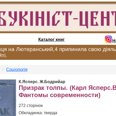
Каталог книг
Н
иця на Лютеранський,4 припинила свою діяль
ті.
Соціологія
К.Ясперс. Ж.Бодрийар
Призрак толпы. (Карл Ясперс.
Фантомы современности)
272 сторінок
Обкладинка: тверда