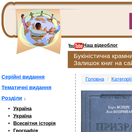
Наш відеоблог
Букіністична крамн
Залишок книг на сай
Серійні видання
Головна
Категорії
Тематичні видання
Розділи
↓
Україна
Україна
Всесвітня історія
Географія