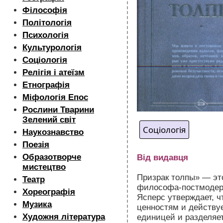
Філософія
Політологія
Психологія
Культурологія
Соціологія
Релігія і атеїзм
Етнографія
Міфологія Епос
Рослини Тварини
Зелений світ
Соціологія
Наукознавство
Поезія
Образотворче
Від видавця
мистецтво
Призрак толпы» — эт
Театр
философа-постмодерн
Хореографія
Ясперс утверждает, 
Музика
ценностям и действу
Художня література
единицей и разделяе