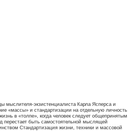
ы мыслителя-экзистенциалиста Карла Ясперса и
ие «массы» и стандартизации на отдельную личность
жизнь в «толпе», когда человек следует общепринятым
вид перестает быть самостоятельной мыслящей
инством Стандартизация жизни, техники и массовой