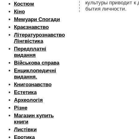
культуры приводит к
Костюм
бытия личности.
Кіно
Мемуари Спогади
Краєзнавство
Літературознавство
Лінгвістика
Передплатні
видання
Військова справа
Енциклопедичні
видання.
Книгознавство
Естетика
Археологія
Різне
Магазин купить
книги
Листівки
Еротика