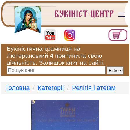
Букіністична крамниця на
Лютеранський,4 припинила свою
діяльність. Залишок книг на сайті.
Головна
Категорії
Релігія і атеїзм