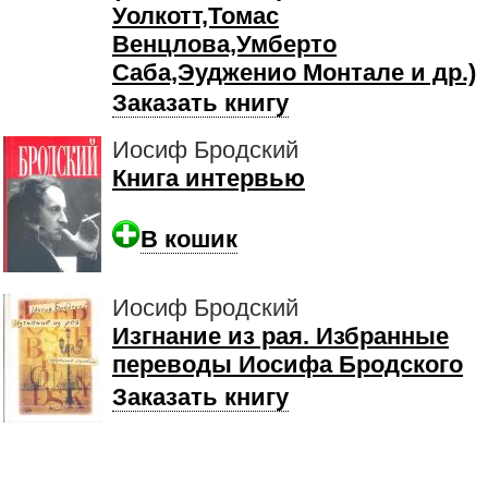
Уолкотт,Томас
Венцлова,Умберто
Саба,Эудженио Монтале и др.)
Заказать книгу
Иосиф Бродский
Книга интервью
В кошик
Иосиф Бродский
Изгнание из рая. Избранные
переводы Иосифа Бродского
Заказать книгу