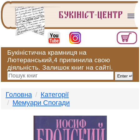
Букіністична крамниця на
Лютеранський,4 припинила свою
діяльність. Залишок книг на сайті.
Головна
Категорії
Мемуари Спогади