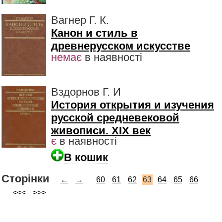
Вагнер Г. К.
Канон и стиль в
древнерусском искусстве
немає
в наявності
Вздорнов Г. И
История открытия и изучения
русской средневековой
живописи. XIX век
є
в наявності
В кошик
Сторінки
←
→
60
61
62
63
64
65
66
<<<
>>>