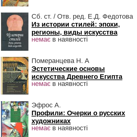
Сб. ст. / Отв. ред. Е.Д. Федотова
Из истории стилей: эпохи,
регионы, виды искусства
немає
в наявності
Померанцева Н. А
Эстетические основы
искусства Древнего Египта
немає
в наявності
Эфрос А.
Профили: Очерки о русских
художниках
немає
в наявності