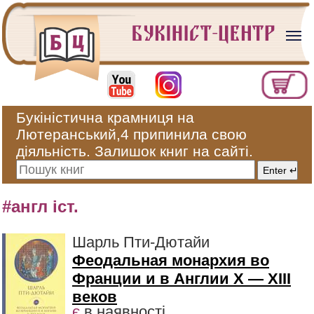
Букіністична крамниця на
Лютеранський,4 припинила свою
діяльність. Залишок книг на сайті.
#англ іст.
Шарль Пти-Дютайи
Феодальная монархия во
Франции и в Англии X — XIII
веков
є
в наявності