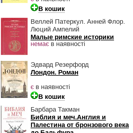
В кошик
Веллей Патеркул. Анней Флор.
Люций Ампелий
Малые римские историки
немає
в наявності
Эдвард Резерфорд
Лондон. Роман
є
в наявності
В кошик
Барбара Такман
Библия и меч.Англия и
Палестина от бронзового века
до Бальфура