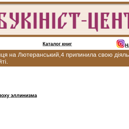
Каталог книг
Н
иця на Лютеранський,4 припинила свою діяль
ті.
поху эллинизма