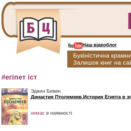
Наш відеоблог
Букіністична крамн
Залишок книг на сай
#егіпет іст
Эдвин Бивен
Династия Птолемеев.История Египта в э
немає
в наявності