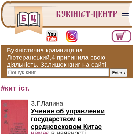
Букіністична крамниця на
Лютеранський,4 припинила свою
діяльність. Залишок книг на сайті.
#кит іст.
З.Г.Лапина
Учение об управлении
государством в
средневековом Китае
немає
в наявності