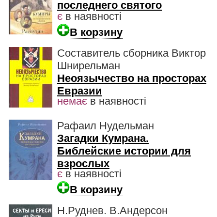
последнего святого
є
в наявності
В корзину
Составитель сборника Виктор
Шнирельман
Неоязычество на просторах
Евразии
немає
в наявності
Рафаил Нудельман
Загадки Кумрана.
Библейские истории для
взрослых
є
в наявності
В корзину
Н.Руднев. В.Андерсон