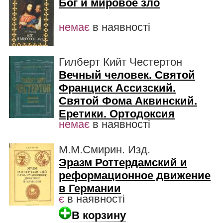
Бог и мировое зло
немає
в наявності
Гилберт Кийт Честертон
Вечный человек. Святой
Франциск Ассизский.
Святой Фома Аквинский.
Еретики. Ортодоксия
немає
в наявності
М.М.Смирин. Изд.
Эразм Роттердамский и
реформационное движение
в Германии
є
в наявності
В корзину