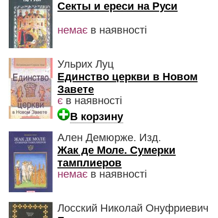
Секты и ереси на Руси
немає
в наявності
Ульрих Луц
Единство церкви в Новом
Завете
є
в наявності
В корзину
Ален Демюрже. Изд.
Жак де Моле. Сумерки
тамплиеров
немає
в наявності
Лосский Николай Онуфриевич