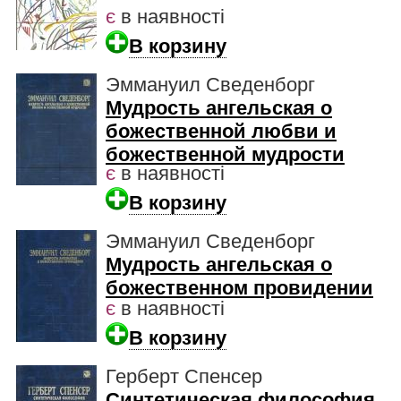
є
в наявності
В корзину
Эммануил Сведенборг
Мудрость ангельская о
божественной любви и
божественной мудрости
є
в наявності
В корзину
Эммануил Сведенборг
Мудрость ангельская о
божественном провидении
є
в наявності
В корзину
Герберт Спенсер
Синтетическая философия