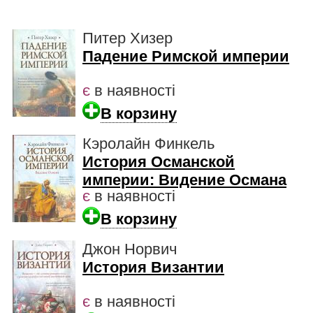
Питер Хизер
Падение Римской империи
є
в наявності
В корзину
Кэролайн Финкель
История Османской
империи: Видение Османа
є
в наявності
В корзину
Джон Норвич
История Византии
є
в наявності