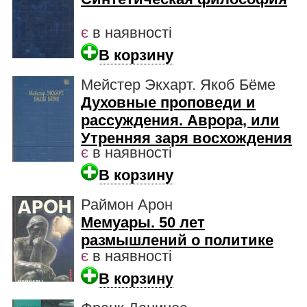
є
в наявності
В корзину
Мейстер Экхарт. Якоб Бёме
Духовные проповеди и
рассуждения. Аврора, или
Утренняя заря восхождения
є
в наявності
В корзину
Раймон Арон
Мемуары. 50 лет
размышлений о политике
є
в наявності
В корзину