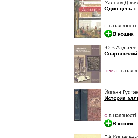
Уильям Дэви
Один день в
є
в наявності
В кошик
Ю.В.Андреев.
Спартанский
немає
в наявн
Йоганн Густа
История элли
є
в наявності
В кошик
Г.А.Кошеленк