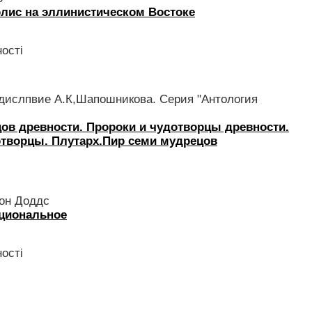
олис на эллинистическом Востоке
ості
дислпвие А.К,Шапошникова. Серия "Антология
ов древности. Пророки и чудотворцы древности.
отворцы. Плутарх.Пир семи мудрецов
он Доддс
ациональное
ості