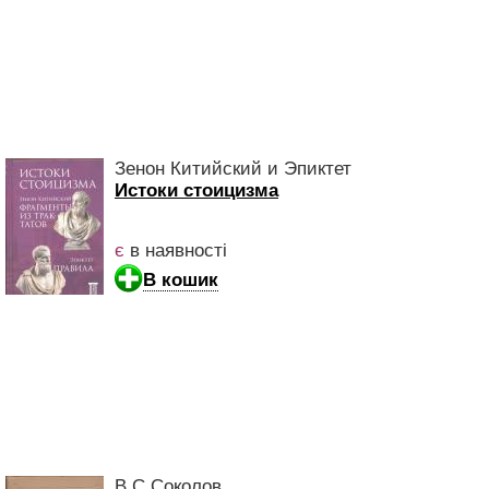
Зенон Китийский и Эпиктет
Истоки стоицизма
є
в наявності
В кошик
В.С.Соколов