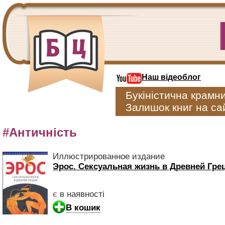
Наш відеоблог
Букіністична крамн
Залишок книг на сай
#Античність
Иллюстрированное издание
Эрос. Сексуальная жизнь в Древней Гре
є
в наявності
В кошик