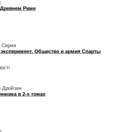
с
 Древнем Риме
 Серия
 эксперимент. Общество и армия Спарты
ості
в Дройзен
низма в 2-х томах
о