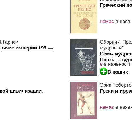
Греческий п
немає
в наявн
П.Гарнси
Сборник. Пре
Кризис империи 193 —
мудрости"
Семь мудрец
Поэты - чуд
є
в наявності
В кошик
Эрик Робертс
ской цивилизации.
Греки и ирр
немає
в наявн