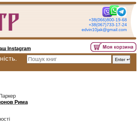
+38(066)800-19-68
+38(067)733-17-24
edvin10jak@gmail.com
аш Instagram
ність.
Паркер
ионов Рима
ості