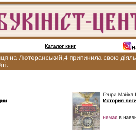
Каталог книг
Н
иця на Лютеранський,4 припинила свою діяль
ті.
Генри Майкл 
ции
История лег
немає
в наявн