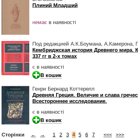
Плиний Младший
немає
в наявності
Под редакцией А.К.Боумана, А.Камерона, 
Кембриджская история Древнего мира. 
337 гг в 2-х томах
є
в наявності
В кошик
Генри Бернард Коттерелл
Древняя Греция. Величие и слава грече
Всестороннее исследование.
є
в наявності
В кошик
Сторінки
←
→
1
2
3
4
5
6
7
<<<
>>>