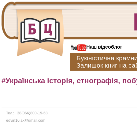
Наш відеоблог
Букіністична крамн
Залишок книг на сай
#Українська історія, етнографія, поб
Тел.: +38(066)800-19-68
edvin10jak@gmail.com