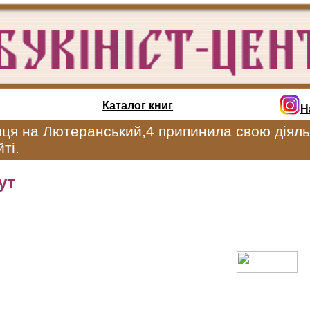
Каталог книг
Н
иця на Лютеранський,4 припинила свою діяль
ті.
ут