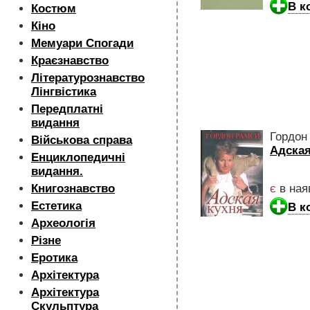
В к
Костюм
Кіно
Мемуари Спогади
Краєзнавство
Літературознавство
Лінгвістика
Передплатні
видання
Гордон
Військова справа
Адская
Енциклопедичні
видання.
Книгознавство
є
в ная
Естетика
В к
Археологія
Різне
Еротика
Архітектура
Архітектура
Скульптура