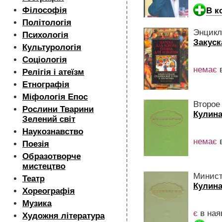
Філософія
В к
Політологія
Энцикл
Психологія
Закуск
Культурологія
Соціологія
немає
в
Релігія і атеїзм
Етнографія
Міфологія Епос
Второе
Рослини Тварини
Кулин
Зелений світ
Наукознавство
немає
в
Поезія
Образотворче
мистецтво
Минист
Театр
Кулин
Хореографія
Музика
є
в ная
Художня література