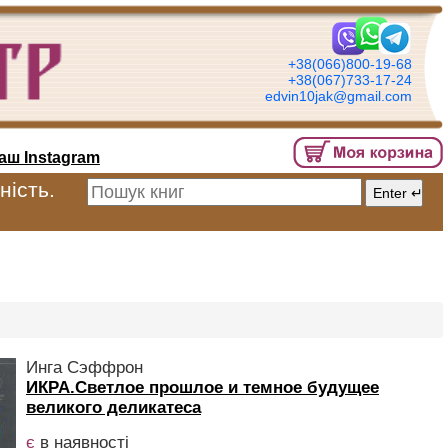
+38(066)800-19-68
+38(067)733-17-24
edvin10jak@gmail.com
аш Instagram
ність.
Инга Сэффрон
ИКРА.Светлое прошлое и темное будущее
великого деликатеса
є
в наявності