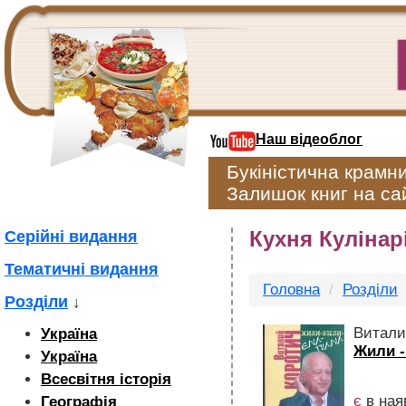
Наш відеоблог
Букіністична крамн
Залишок книг на сай
Кухня Кулінар
Серійні видання
Тематичні видання
Головна
Розділи
Розділи
↓
Витали
Україна
Жили -
Україна
Всесвітня історія
є
в ная
Географія