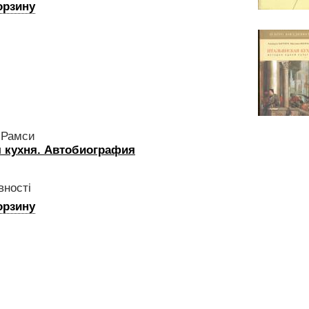
орзину
 Рамси
 кухня. Автобиография
вності
орзину