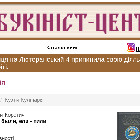
Каталог книг
Н
иця на Лютеранський,4 припинила свою діяль
ті.
ія
Кухня Кулінарія
й Коротич
 были, ели - пили
вності