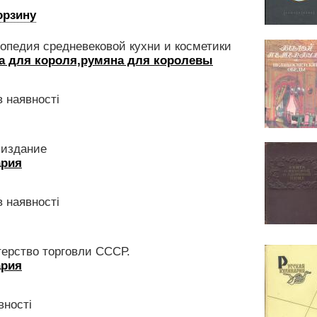
орзину
опедия средневековой кухни и косметики
а для короля,румяна для королевы
 наявності
 издание
ария
 наявності
ерство торговли СССР.
ария
вності