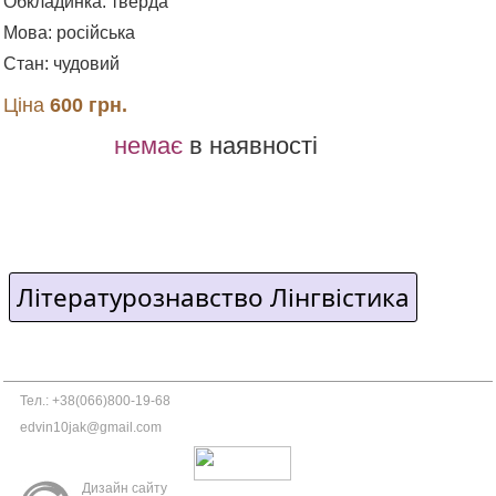
Обкладинка: тверда
Мова: російська
Стан: чудовий
Ціна
600 грн.
немає
в наявності
Літературознавство Лінгвістика
Тел.: +38(066)800-19-68
edvin10jak@gmail.com
Дизайн сайту