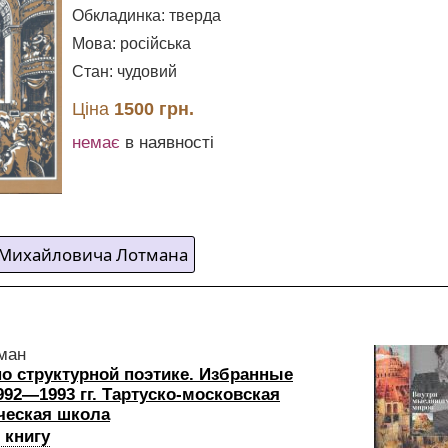
Обкладинка: тверда
Мова: російська
Стан: чудовий
Ціна
1500 грн.
немає
в наявності
 Михайловича Лотмана
ман
по структурной поэтике. Избранные
992—1993 гг. Тартуско-московская
ческая школа
 книгу