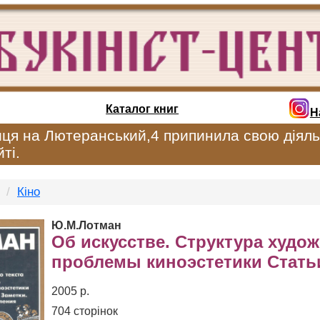
Каталог книг
Н
иця на Лютеранський,4 припинила свою діяль
ті.
Кіно
Ю.М.Лотман
Об искусстве. Структура худож
проблемы киноэстетики Стать
2005 р.
704 сторінок