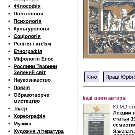
Філософія
Політологія
Психологія
Культурологія
Соціологія
Релігія і атеїзм
Етнографія
Міфологія Епос
Рослини Тварини
Зелений світ
Кіно
Праці Юрія
Наукознавство
Поезія
Образотворче
Інші книги автора:
мистецтво
Ю.М.Лот
Театр
Лекции 
Хореографія
статьи 1
Музика
семиоти
Художня література
Заказать