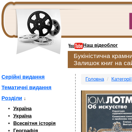
Наш відеоблог
Букіністична крамн
Залишок книг на сай
Серійні видання
Головна
Категорії
Тематичні видання
Розділи
↓
Україна
Україна
Всесвітня історія
Географія