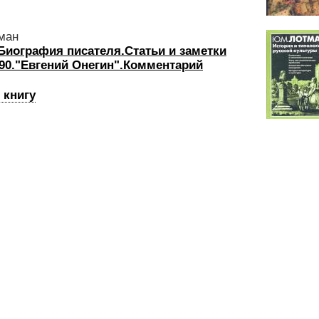
ман
Биография писателя.Статьи и заметки
90."Евгений Онегин".Комментарий
 книгу