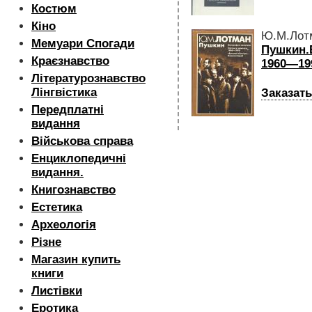
Костюм
Кіно
Ю.М.Лот
Мемуари Спогади
Пушкин.
Краєзнавство
1960—19
Літературознавство
Лінгвістика
Заказать
Передплатні
видання
Військова справа
Енциклопедичні
видання.
Книгознавство
Естетика
Археологія
Різне
Магазин купить
книги
Листівки
Еротика