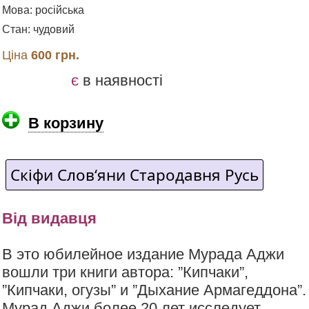
Мова: російська
Стан: чудовий
Ціна
600 грн.
є
в наявності
В корзину
Скіфи Слов‘яни Стародавня Русь
Від видавця
В это юбилейное издание Мурада Аджи
вошли три книги автора: ”Кипчаки”,
”Кипчаки, огузы” и ”Дыхание Армагеддона”.
Мурад Аджи более 20 лет исследует