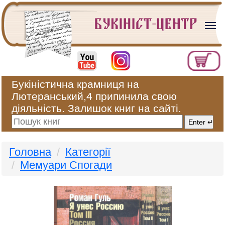
Букіністична крамниця на
Лютеранський,4 припинила свою
діяльність. Залишок книг на сайті.
Головна
Категорії
Мемуари Спогади