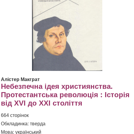
Алістер Макграт
Небезпечна ідея християнства.
Протестантська революція : Історія
від XVI до XXI століття
664 сторінок
Обкладинка: тверда
Мова: український