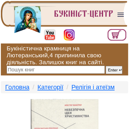
Букіністична крамниця на
Лютеранський,4 припинила свою
діяльність. Залишок книг на сайті.
Головна
Категорії
Релігія і атеїзм