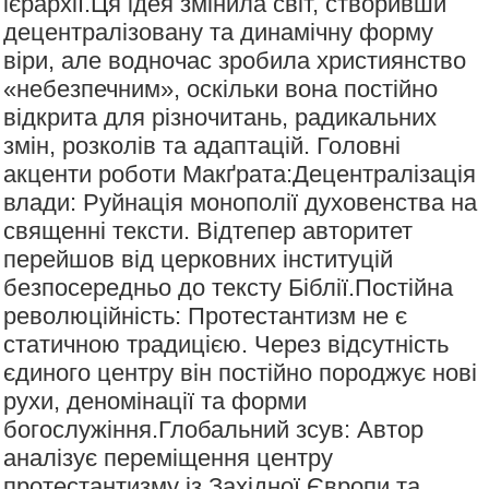
ієрархії.Ця ідея змінила світ, створивши
децентралізовану та динамічну форму
віри, але водночас зробила християнство
«небезпечним», оскільки вона постійно
відкрита для різночитань, радикальних
змін, розколів та адаптацій. Головні
акценти роботи Макґрата:Децентралізація
влади: Руйнація монополії духовенства на
священні тексти. Відтепер авторитет
перейшов від церковних інституцій
безпосередньо до тексту Біблії.Постійна
революційність: Протестантизм не є
статичною традицією. Через відсутність
єдиного центру він постійно породжує нові
рухи, деномінації та форми
богослужіння.Глобальний зсув: Автор
аналізує переміщення центру
протестантизму із Західної Європи та