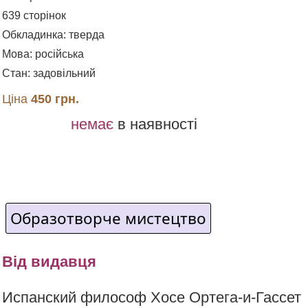
639 сторінок
Обкладинка: тверда
Мова: російська
Стан: задовільний
Ціна
450 грн.
немає
в наявності
Образотворче мистецтво
Від видавця
Испанский философ Хосе Ортега-и-Гассет