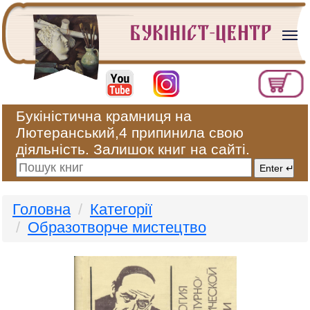
Букіністична крамниця на
Лютеранський,4 припинила свою
діяльність. Залишок книг на сайті.
Головна
Категорії
Образотворче мистецтво