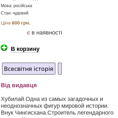
Мова: російська
Стан: чудовий
Ціна
600 грн.
є
в наявності
В корзину
Всесвітня історія
Від видавця
Хубилай.Одна из самых загадочных и
неоднозначных фигур мировой истории.
Внук Чингисхана.Строитель легендарного