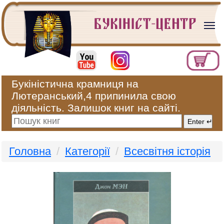
Букіністична крамниця на
Лютеранський,4 припинила свою
діяльність. Залишок книг на сайті.
Головна
Категорії
Всесвітня історія