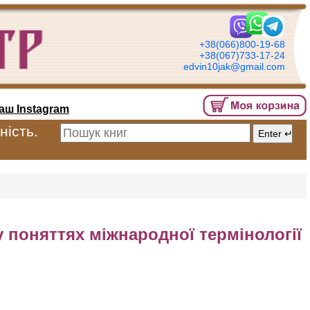
+38(066)800-19-68
+38(067)733-17-24
edvin10jak@gmail.com
аш Instagram
ність.
у поняттях міжнародної термінології