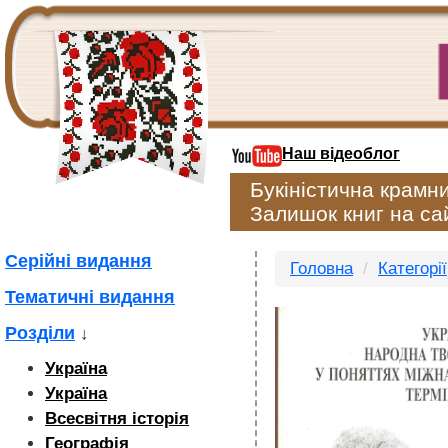
Наш відеоблог
Букіністична крамн
Залишок книг на сай
Серійні видання
Головна
Категорії
Тематичні видання
Розділи
↓
Україна
Україна
Всесвітня історія
Географія