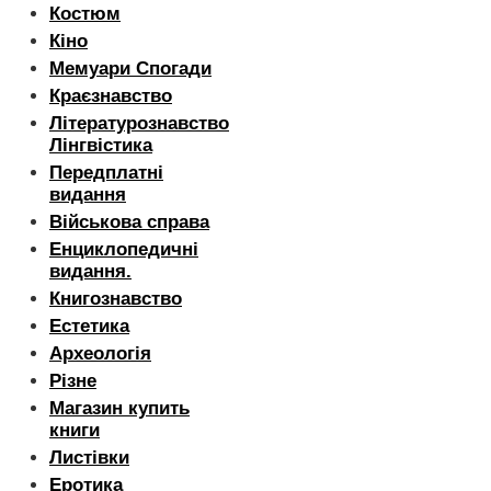
Костюм
Кіно
Мемуари Спогади
Краєзнавство
Літературознавство
Лінгвістика
Передплатні
видання
Військова справа
Енциклопедичні
видання.
Книгознавство
Естетика
Археологія
Різне
Магазин купить
книги
Листівки
Еротика