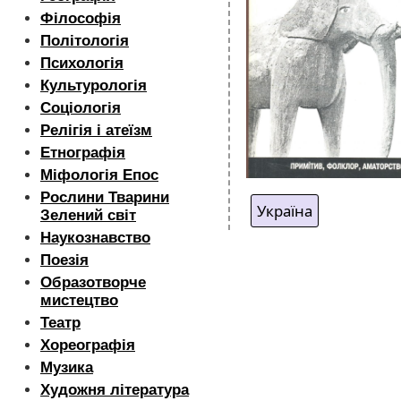
Філософія
Політологія
Психологія
Культурологія
Соціологія
Релігія і атеїзм
Етнографія
Міфологія Епос
Рослини Тварини
Україна
Зелений світ
Наукознавство
Поезія
Образотворче
мистецтво
Театр
Хореографія
Музика
Художня література