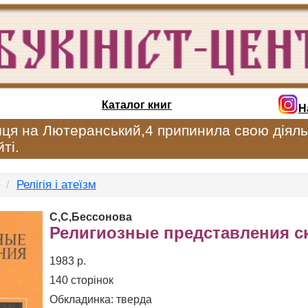
Каталог книг
Н
иця на Лютеранський,4 припинила свою діяль
ті.
Релігія і атеїзм
С,С,Бессонова
Религиозные представления 
1983 р.
140 сторінок
Обкладинка: тверда