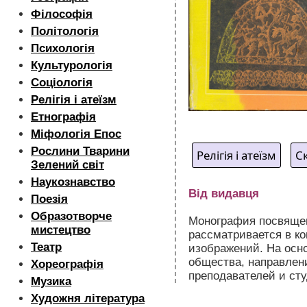
Філософія
Політологія
Психологія
Культурологія
Соціологія
Релігія і атеїзм
Етнографія
Міфологія Епос
Рослини Тварини
Релігія і атеїзм
С
Зелений світ
Наукознавство
Від видавця
Поезія
Образотворче
Монография посвящен
мистецтво
рассматривается в к
Театр
изображений. На осн
общества, направлен
Хореографія
преподавателей и сту
Музика
Художня література