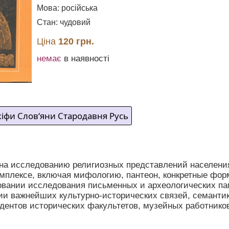
Мова: російська
Стан: чудовий
Ціна
120 грн.
немає
в наявності
кіфи Слов‘яни Стародавня Русь
а исследованию религиозных представлений населения 
омплексе, включая мифологию, пантеон, конкретные фор
овании исследования письменных и археологических па
ии важнейших культурно-исторических связей, семантик
дентов исторических факультетов, музейных работнико