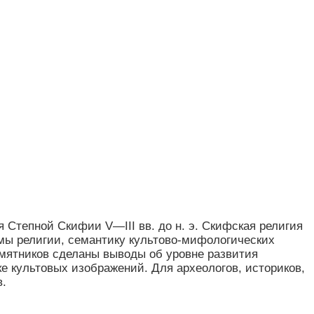
Степной Скифии V—III вв. до н. э. Скифская религия
мы религии, семантику культово-мифологических
мятников сделаны выводы об уровне развития
е культовых изображений. Для археологов, историков,
в.