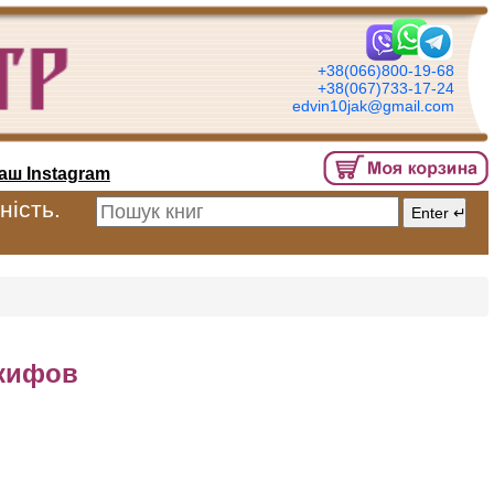
+38(066)800-19-68
+38(067)733-17-24
edvin10jak@gmail.com
аш Instagram
ність.
скифов