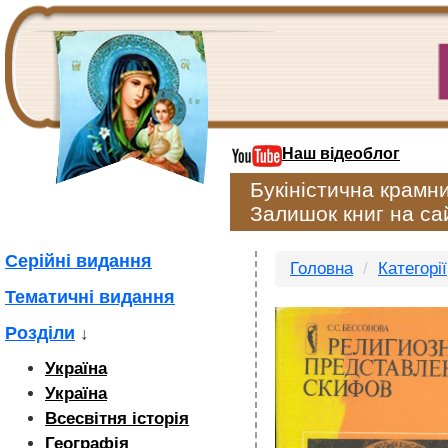
Наш відеоблог
Букіністична крамн
Залишок книг на сай
Серійні видання
Головна
Категорії
Тематичні видання
Розділи
↓
Україна
Україна
Всесвітня історія
Географія