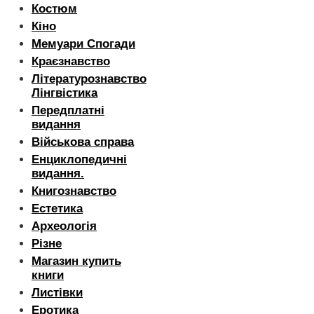
Костюм
Кіно
Мемуари Спогади
Краєзнавство
Літературознавство
Лінгвістика
Передплатні
видання
Військова справа
Енциклопедичні
видання.
Книгознавство
Естетика
Археологія
Різне
Магазин купить
книги
Листівки
Еротика