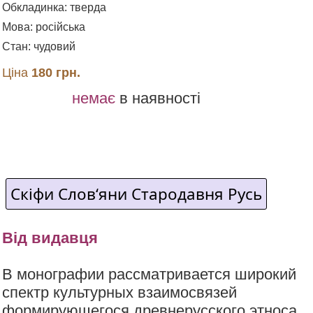
Обкладинка: тверда
Мова: російська
Стан: чудовий
Ціна
180 грн.
немає
в наявності
Скіфи Слов‘яни Стародавня Русь
Від видавця
В монографии рассматривается широкий
спектр культурных взаимосвязей
формирующегося древнерусского этноса