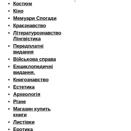
Костюм
Кіно
Мемуари Спогади
Краєзнавство
Літературознавство
Лінгвістика
Передплатні
видання
Військова справа
Енциклопедичні
видання.
Книгознавство
Естетика
Археологія
Різне
Магазин купить
книги
Листівки
Еротика