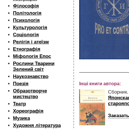
Філософія
Політологія
Психологія
Культурологія
Соціологія
Релігія і атеїзм
Етнографія
Міфологія Епос
Рослини Тварини
Зелений світ
Наукознавство
Поезія
Інші книги автора:
Образотворче
Сборник.
мистецтво
Японска
старояп
Театр
Хореографія
Заказать
Музика
Художня література