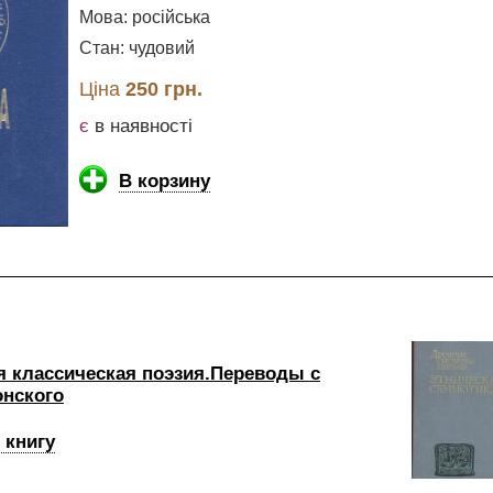
Мова: російська
Стан: чудовий
Ціна
250 грн.
є
в наявності
В корзину
я классическая поэзия.Переводы с
онского
 книгу