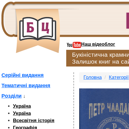
Наш відеоблог
Букіністична крамн
Залишок книг на сай
Серійні видання
Головна
Категорії
Тематичні видання
Розділи
↓
Україна
Україна
Всесвітня історія
Географія