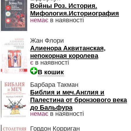
Войны Роз. История.
Мифология.Историография
немає
в наявності
Жан Флори
Алиенора Аквитанская,
непокорная королева
є
в наявності
В кошик
Барбара Такман
Библия и меч.Англия и
Палестина от бронзового века
до Бальфура
немає
в наявності
Гордон Корриган