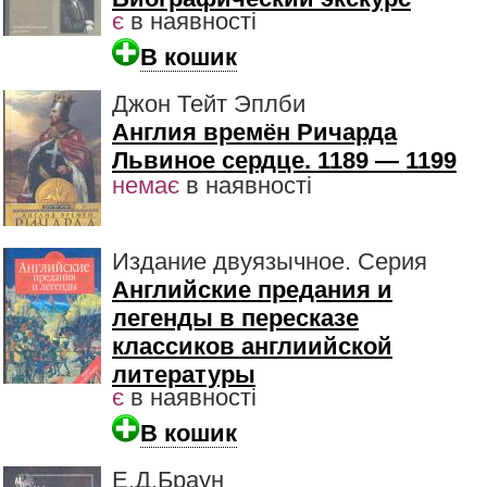
є
в наявності
В кошик
Джон Тейт Эплби
Англия времён Ричарда
Львиное сердце. 1189 — 1199
немає
в наявності
Издание двуязычное. Серия
Английские предания и
легенды в пересказе
классиков англиийской
литературы
є
в наявності
В кошик
Е.Д.Браун