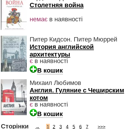
Столетняя война
немає
в наявності
Питер Кидсон. Питер Мюррей
История английской
архитектуры
є
в наявності
В кошик
Михаил Любимов
Англия. Гуляние с Чеширским
котом
є
в наявності
В кошик
Сторінки
→
1
2
3
4
5
6
7
>>>