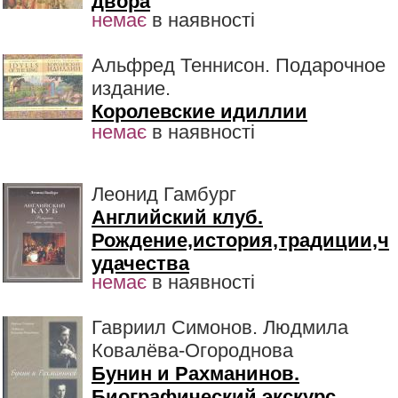
двора
немає
в наявності
Альфред Теннисон. Подарочное
издание.
Королевские идиллии
немає
в наявності
Леонид Гамбург
Английский клуб.
Рождение,история,традиции,ч
удачества
немає
в наявності
Гавриил Симонов. Людмила
Ковалёва-Огороднова
Бунин и Рахманинов.
Биографический экскурс