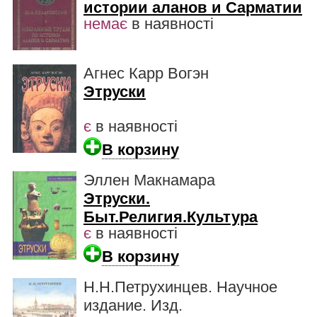
истории аланов и Сарматии
немає
в наявності
Агнес Карр Вогэн
Этруски
є
в наявності
В корзину
Эллен Макнамара
Этруски.
Быт.Религия.Культура
є
в наявності
В корзину
Н.Н.Петрухинцев. Научное
издание. Изд.