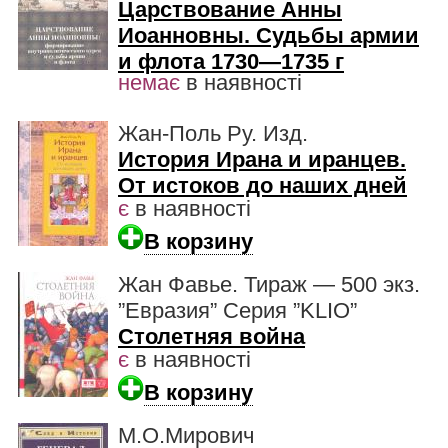
Царствование Анны
Иоанновны. Судьбы армии
и флота 1730—1735 г
немає
в наявності
Жан-Поль Ру. Изд.
История Ирана и иранцев.
От истоков до наших дней
є
в наявності
В корзину
Жан Фавье. Тираж — 500 экз.
”Евразия” Серия ”KLIO”
Столетняя война
є
в наявності
В корзину
М.О.Мирович