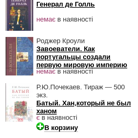
Генерал де Голль
немає
в наявності
Роджер Кроули
Завоеватели. Как
португальцы создали
первую мировую империю
немає
в наявності
Р.Ю.Почекаев. Тираж — 500
экз.
Батый. Хан,который не был
ханом
є
в наявності
В корзину