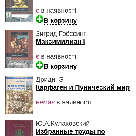
є
в наявності
В корзину
Зигрид Грёссинг
Максимилиан I
є
в наявності
В корзину
Дриди, Э
Карфаген и Пунический мир
немає
в наявності
Ю.А.Кулаковский
Избранные труды по