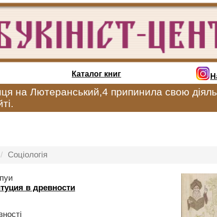
Каталог книг
Н
иця на Лютеранський,4 припинила свою діяль
ті.
Соціологія
пуи
туция в древности
вності