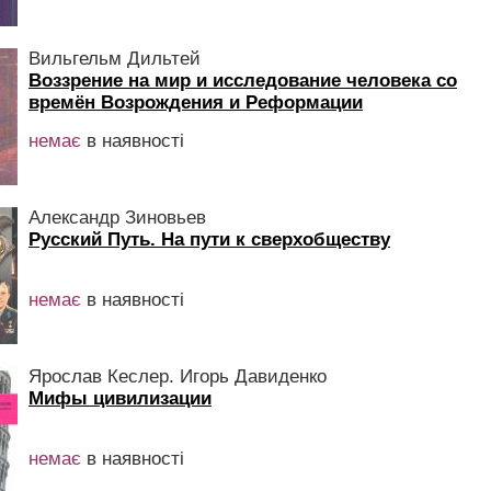
Вильгельм Дильтей
Воззрение на мир и исследование человека со
времён Возрождения и Реформации
немає
в наявності
Александр Зиновьев
Русский Путь. На пути к сверхобществу
немає
в наявності
Ярослав Кеслер. Игорь Давиденко
Мифы цивилизации
немає
в наявності