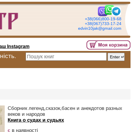
+38(066)800-19-68
+38(067)733-17-24
edvin10jak@gmail.com
аш Instagram
ність.
Сборник легенд,сказок,басен и анекдотов разных
веков и народов
Книга о судах и судьях
є
в наявності