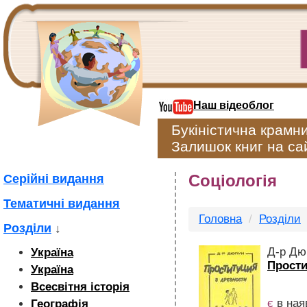
Наш відеоблог
Букіністична крамн
Залишок книг на сай
Соціологія
Серійні видання
Тематичні видання
Головна
Розділи
Розділи
↓
Д-р Дю
Україна
Прости
Україна
Всесвітня історія
є
в ная
Географія