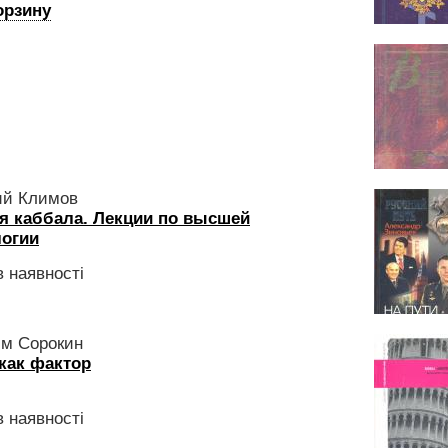
орзину
ий Климов
я каббала. Лекции по высшей
логии
 наявності
м Сорокин
как фактор
 наявності