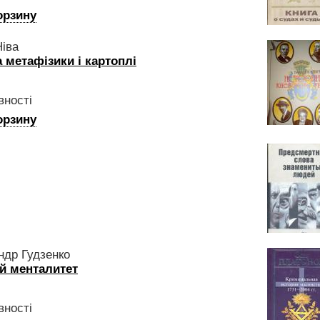
орзину
іва
 метафізики і картоплі
вності
орзину
ндр Гудзенко
й менталитет
вності