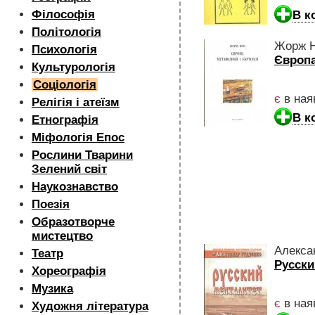
Філософія
В к
Політологія
Жорж Н
Психологія
Європа
Культурологія
Соціологія
є
в ная
Релігія і атеїзм
В к
Етнографія
Міфологія Епос
Рослини Тварини
Зелений світ
Наукознавство
Поезія
Образотворче
мистецтво
Алекса
Театр
Русски
Хореографія
Музика
є
в ная
Художня література