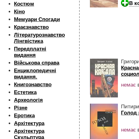
В к
Костюм
Кіно
Мемуари Спогади
Краєзнавство
Літературознавство
Лінгвістика
Передплатні
видання
Григор
Військова справа
Красна
Енциклопедичні
социо
видання.
Книгознавство
немає
в
Естетика
Археологія
Питири
Різне
Голод 
Еротика
Архітектура
немає
в
Архітектура
Скульптура