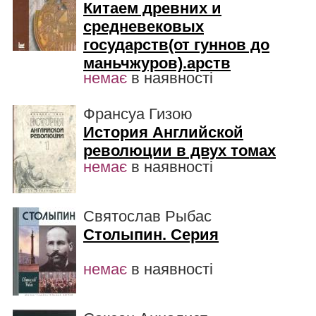
Китаем древних и
средневековых
государств(от гуннов до
маньчжуров).арств
немає
в наявності
Франсуа Гизою
История Английской
революции в двух томах
немає
в наявності
Святослав Рыбас
Столыпин. Серия
немає
в наявності